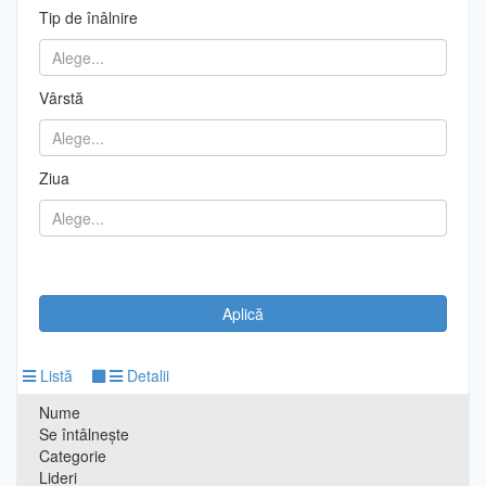
Tip de înâlnire
Vârstă
Ziua
Listă
Detalii
Nume
Se întâlnește
Categorie
Lideri