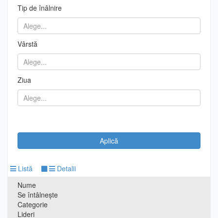
Tip de înâlnire
Vârstă
Ziua
Listă
Detalii
Nume
Se întâlnește
Categorie
Lideri